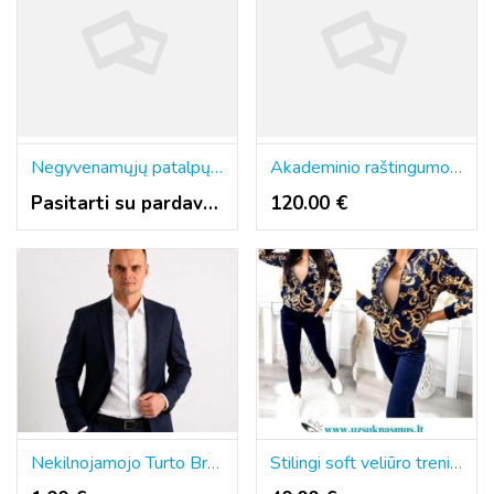
Negyvenamųjų patalpų viešasis nuomos konkursas
Akademinio raštingumo konsultantė 060763626
Pasitarti su pardavėju
120.00 €
Nekilnojamojo Turto Brokeris
Stilingi soft veliūro treningai