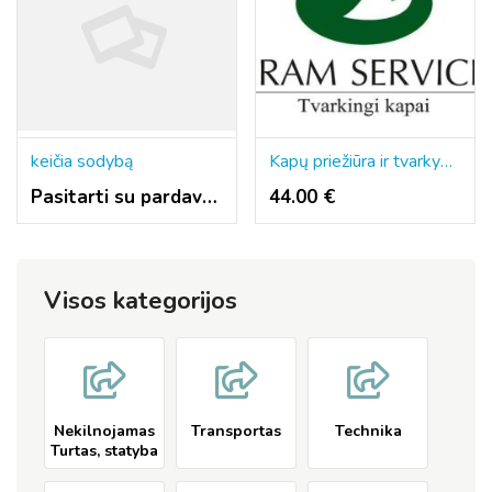
keičia sodybą
Kapų priežiūra ir tvarkymas visoje Lietuvoje
Pasitarti su pardavėju
44.00 €
Visos kategorijos
Nekilnojamas
Transportas
Technika
Turtas, statyba