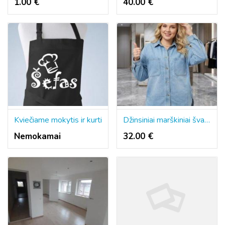
1.00 €
40.00 €
Kviečiame mokytis ir kurti
Džinsiniai marškiniai švarkelio stiliaus
Nemokamai
32.00 €