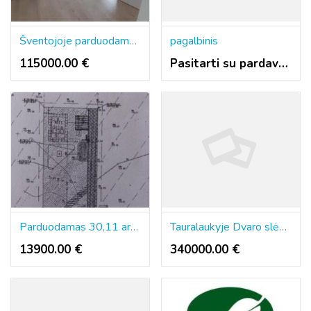
Šventojoje parduodamas 3 kambarių 50 kv.m. Butas Mokyklos g.
pagalbinis
115000.00 €
Pasitarti su pardavėju
Parduodamas 30,11 arų sklypą Šlapšilės km, Žiburių g. 25. Klaipėdos raj.
Tauralaukyje Dvaro slėnyje, Medeinos g. Parduodamas kotedžas plotas 113 kv.m. , sklypas 2,5 a .
13900.00 €
340000.00 €