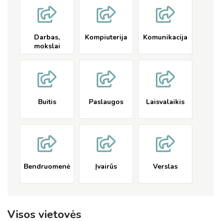
Darbas,
Kompiuterija
Komunikacija
mokslai
Buitis
Paslaugos
Laisvalaikis
Bendruomenė
Įvairūs
Verslas
Visos vietovės